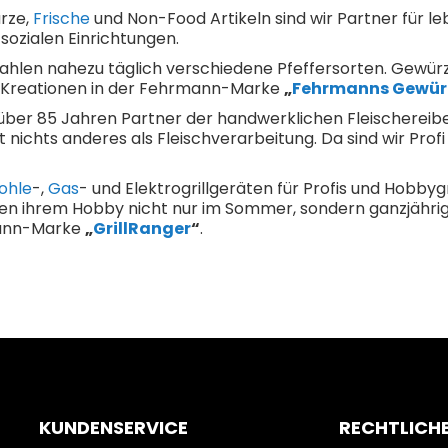
rze,
Frische
und Non-Food Artikeln sind wir Partner für l
ozialen Einrichtungen.
hlen nahezu täglich verschiedene Pfeffersorten. Gewürz
e Kreationen in der Fehrmann-Marke
„
Fehrmanns Gewür
über 85 Jahren Partner der handwerklichen Fleischereib
t nichts anderes als Fleischverarbeitung. Da sind wir Pro
ohle
-,
Gas
- und Elektrogrillgeräten für Profis und Hobbyg
hen ihrem Hobby nicht nur im Sommer, sondern ganzjährig
mann-Marke
„
GrillRanger
“
.
KUNDENSERVICE
RECHTLICH