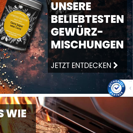
UNSERE
BELIEBTESTEN
GEWÜRZ-
MISCHUNGEN
JETZT ENTDECKEN
 WIE N