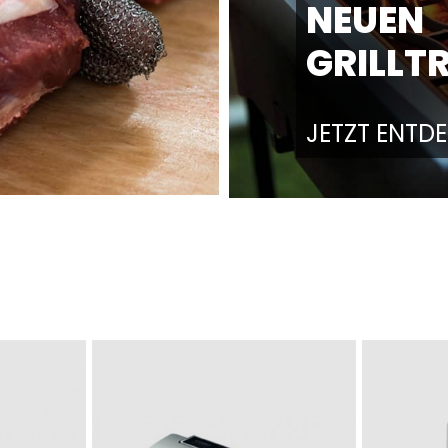
EUEN G
RILLTR
JETZT ENTD