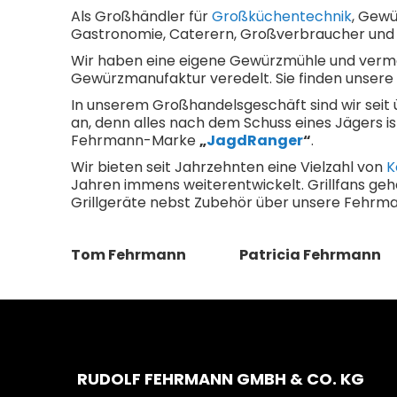
Als Großhändler für
Großküchentechnik
, Gewü
Gastronomie, Caterern, Großverbraucher und s
Wir haben eine eigene Gewürzmühle und verma
Gewürzmanufaktur veredelt. Sie finden unser
In unserem Großhandelsgeschäft sind wir seit 
an, denn alles nach dem Schuss eines Jägers is
Fehrmann-Marke
„
JagdRanger
“
.
Wir bieten seit Jahrzehnten eine Vielzahl von
K
Jahren immens weiterentwickelt. Grillfans ge
Grillgeräte nebst Zubehör über unsere Fehr
Tom Fehrmann Patricia Fehrmann
RUDOLF FEHRMANN GMBH & CO. KG