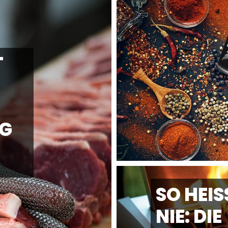
T
-
NG
SO HEISS
IE: DIE N