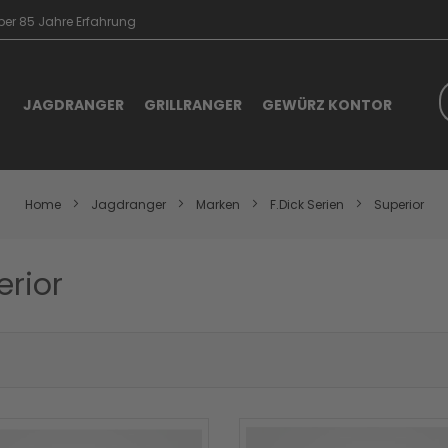
er 85 Jahre Erfahrung
S
JAGDRANGER
GRILLRANGER
GEWÜRZ KONTOR
Home
Jagdranger
Marken
F.Dick Serien
Superior
erior