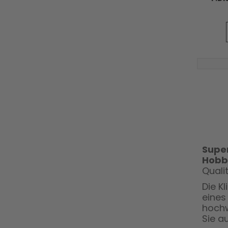
Super
Hobb
Quali
Die K
eine
hochw
Sie a