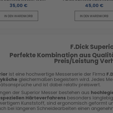
35,00 €
45,00 €
IN DEN WARENKORB
IN DEN WARENKORB
F.Dick Superio
Perfekte Kombination aus Qualitä
Preis/Leistung Verh
ior
ist eine hochwertige Messerserie der Firma
F.
yköche
gleichermaßen begeistern wird. Jedes Mess
tätsansprüche und ist dabei relativ preiswert.
lingen der Superior Messer bestehen aus
hochlegie
s
speziellen Härteverfahrens
besonders langlebig 
ertigem Kunststoff, sind ergonomisch geformt un
uch bei längeren Schneidearbeiten einen angeneh