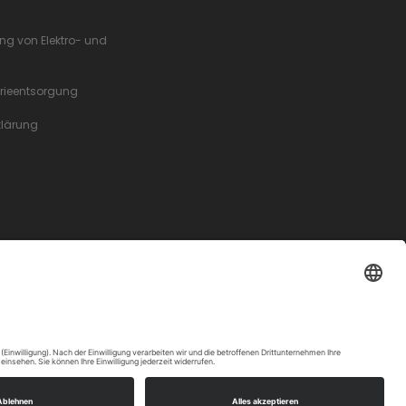
ung von Elektro- und
erieentsorgung
rklärung