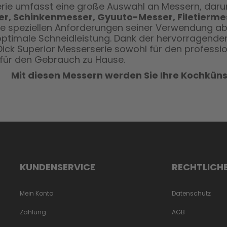
erie umfasst eine große Auswahl an Messern, dar
r, Schinkenmesser, Gyuuto-Messer, Filetierme
ie speziellen Anforderungen seiner Verwendung ab
optimale Schneidleistung.
Dank der hervorragenden
.Dick Superior Messerserie sowohl für den professi
für den Gebrauch zu Hause.
Mit diesen Messern werden Sie Ihre Kochküns
KUNDENSERVICE
RECHTLICH
Mein Konto
Datenschutz
Zahlung
AGB