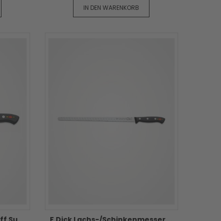
IN DEN WARENKORB
F.Dick Santoku Kullenschliff Superior - 18 cm
F.Dick Lachs-/Schinkenmesser - 32 cm mit Kullenschliff