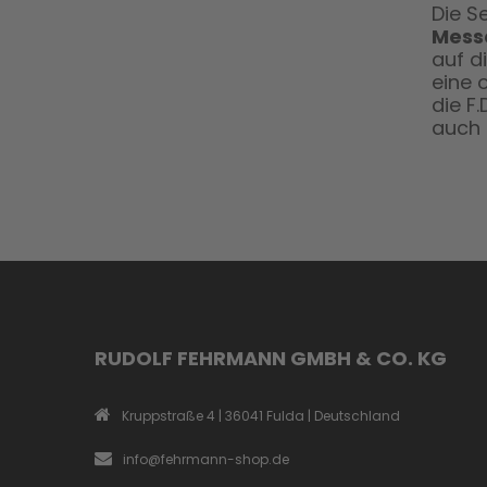
Die S
Messe
auf d
eine 
die F
auch 
RUDOLF FEHRMANN GMBH & CO. KG
Kruppstraße 4 | 36041 Fulda | Deutschland
info@fehrmann-shop.de