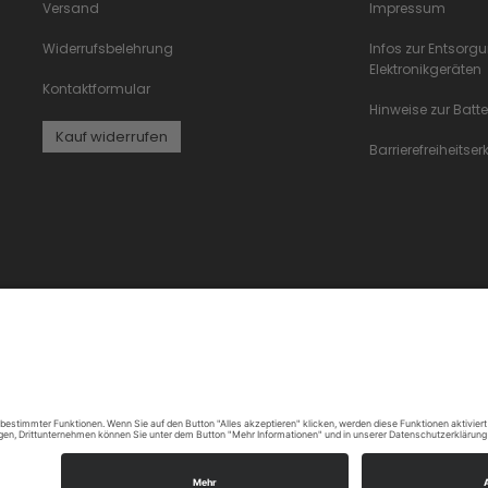
Versand
Impressum
Widerrufsbelehrung
Infos zur Entsorg
Elektronikgeräten
Kontaktformular
Hinweise zur Batt
Kauf widerrufen
Barrierefreiheitse
hts reserved.