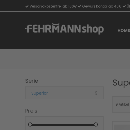
Versandkostenfrei ab 100€
Gewürz Kontor ab 40€
Üb
Direkt
zum
Inhalt
HOME
Sup
Serie
Artikel
Superior
9
9
Artikel
Preis