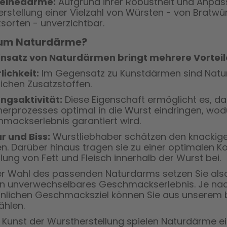
einedärme:
Aufgrund ihrer Robustheit und Anpas
erstellung einer Vielzahl von Würsten - von Bratwü
sorten - unverzichtbar.
um Naturdärme?
insatz von Naturdärmen bringt mehrere Vorteile
lichkeit:
Im Gegensatz zu Kunstdärmen sind Naturd
lichen Zusatzstoffen.
ngsaktivität:
Diese Eigenschaft ermöglicht es, 
erprozesses optimal in die Wurst eindringen, wod
mackserlebnis garantiert wird.
r und Biss:
Wurstliebhaber schätzen den knackige
n. Darüber hinaus tragen sie zu einer optimalen K
ilung von Fett und Fleisch innerhalb der Wurst bei.
er Wahl des passenden Naturdarms setzen Sie also
in unverwechselbares Geschmackserlebnis. Je nac
nlichen Geschmacksziel können Sie aus unserem b
hlen.
r Kunst der Wurstherstellung spielen Naturdärme ein