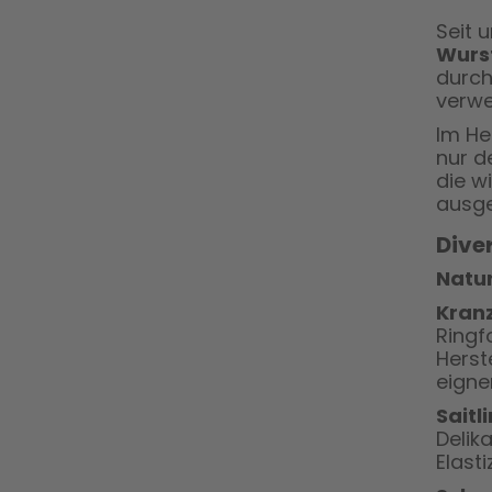
Seit 
Wurs
durch
verwe
Im He
nur d
die w
ausge
Dive
Natur
Kran
Ringf
Herst
eigne
Saitl
Delik
Elast