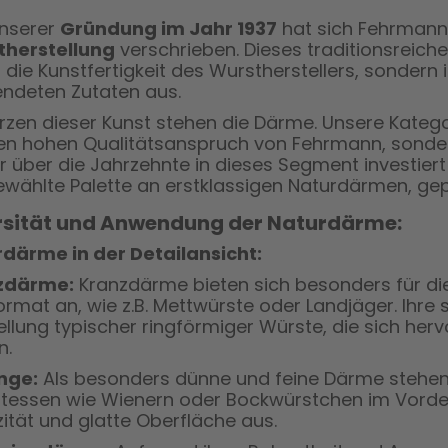
unserer
Gründung im Jahr 1937
hat sich Fehrmann 
therstellung
verschrieben. Dieses traditionsreich
 die Kunstfertigkeit des Wurstherstellers, sondern
ndeten Zutaten aus.
rzen dieser Kunst stehen die Därme. Unsere Kateg
en hohen Qualitätsanspruch von Fehrmann, sondern
ir über die Jahrzehnte in dieses Segment investiert 
wählte Palette an erstklassigen Naturdärmen, gep
rsität und Anwendung der Naturdärme:
därme in der Detailansicht:
zdärme:
Kranzdärme bieten sich besonders für di
ormat an, wie z.B. Mettwürste oder Landjäger. Ihre
ellung typischer ringförmiger Würste, die sich h
n.
inge:
Als besonders dünne und feine Därme stehen S
atessen wie Wienern oder Bockwürstchen im Vorder
izität und glatte Oberfläche aus.