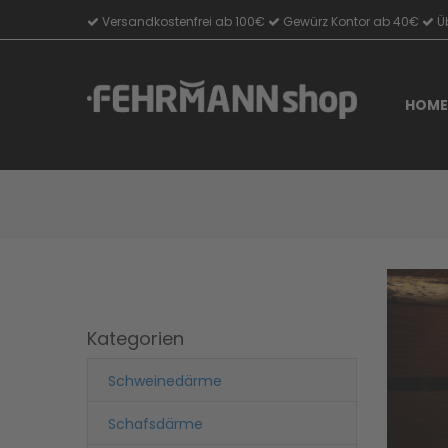
Versandkostenfrei ab 100€
Gewürz Kontor ab 40€
Üb
Direkt
zum
Inhalt
HOME
Kategorien
Schweinedärme
Schafsdärme