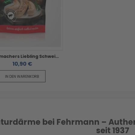
Wurstmachers Liebling Schweinedarm 30/32 - 25 Meter im Beutel
10,90 €
IN DEN WARENKORB
turdärme bei Fehrmann – Authentiz
seit 1937