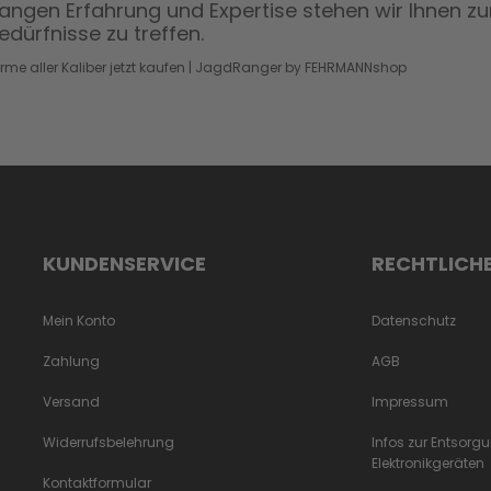
langen Erfahrung und Expertise stehen wir Ihnen zu
edürfnisse zu treffen.
rme aller Kaliber jetzt kaufen | JagdRanger by FEHRMANNshop
KUNDENSERVICE
RECHTLICH
Mein Konto
Datenschutz
Zahlung
AGB
Versand
Impressum
Widerrufsbelehrung
Infos zur Entsorg
Elektronikgeräten
Kontaktformular