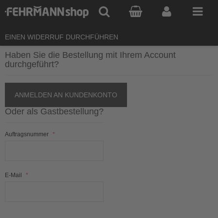
Unser Kassenbereich ist über den Anbieter Klarna AB (111 34 Stockholm, Schweden) realisiert, eine Datenübermittlung an den Anbieter findet statt, sobald Sie den Kassenbereich unseres Online-Shops nutzen. Weitere Informationen finden Sie in unserer
EINEN WIDERRUF DURCHFÜHREN
Haben Sie die Bestellung mit Ihrem Account
durchgeführt?
ANMELDEN AN KUNDENKONTO
Oder als Gastbestellung?
Auftragsnummer
E-Mail