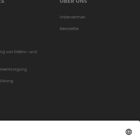
ES
ÜBER UNS
Unternehmen
Newsletter
ung von Elektro- und
erieentsorgung
rklärung