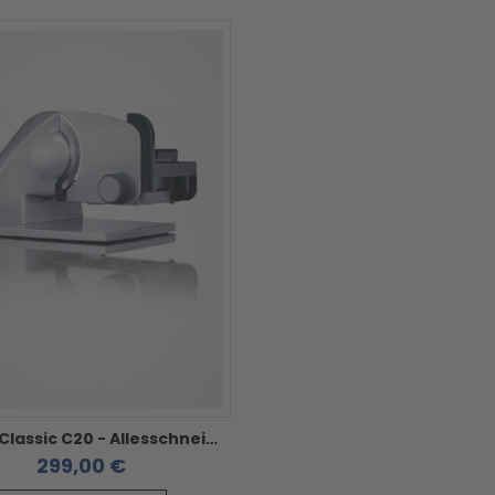
Graef Classic C20 - Allesschneider
299,00 €