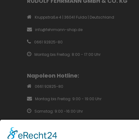
RUDOLF FEHRMANN GMBH & CO. KG
Kruppstraße 4 | 36041 Fulda | Deutschland
info@fehrmann-shop.de
0661 92825-80
Montag bis Freitag: 8:00 - 17:00 Uhr
Napoleon Hotline:
0661 92825-80
Montag bis Freitag: 9:00 - 19:00 Uhr
Samstag: 9:00 -16:00 Uhr