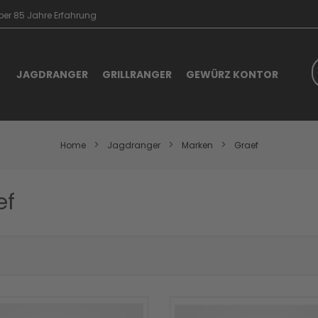
er 85 Jahre Erfahrung
S
JAGDRANGER
GRILLRANGER
GEWÜRZ KONTOR
Home
Jagdranger
Marken
Graef
ef