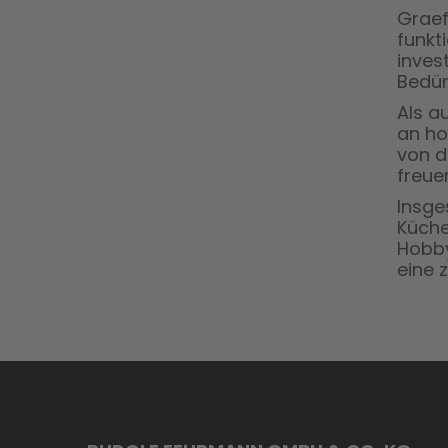
Graef
funkt
inves
Bedür
Als a
an ho
von d
freue
Insge
Küche
Hobby
eine 