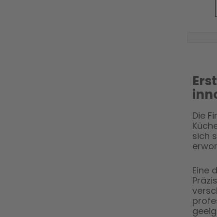
Ers
inn
Die F
Küche
sich 
erwor
Eine 
Präzi
versc
profe
geeig