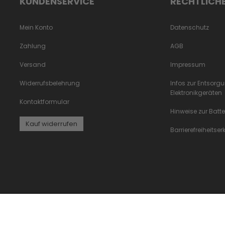
KUNDENSERVICE
RECHTLICH
Mein Konto
Datenschutz
Zahlung
AGB
Versand
Impressum
Widerrufsbelehrung
Infos zur Entsorg
Elektronikgeräten
Kontaktformular
Hinweise zur Batt
Kauf widerrufen
Barrierefreiheitse