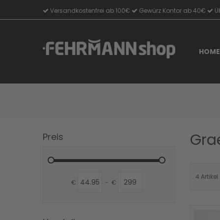
Versandkostenfrei ab 100€
Gewürz Kontor ab 40€
Üb
Direkt
zum
Inhalt
HOME
Gra
Preis
4
Artikel
€
-
€