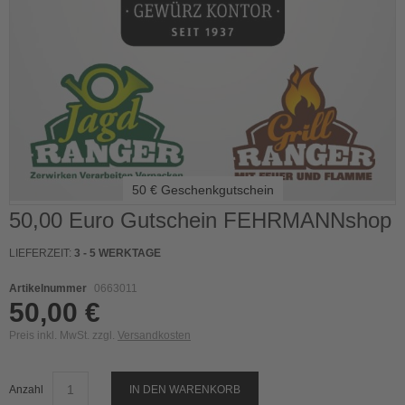
50 € Geschenkgutschein
Skip
50,00 Euro Gutschein FEHRMANNshop
to
the
LIEFERZEIT:
3 - 5 WERKTAGE
beginning
of
Artikelnummer
0663011
the
50,00 €
images
gallery
Preis inkl. MwSt. zzgl.
Versandkosten
Anzahl
IN DEN WARENKORB