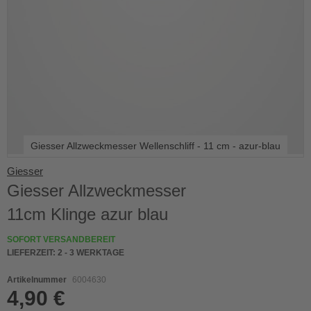
Giesser Allzweckmesser Wellenschliff - 11 cm - azur-blau
Skip
Giesser
to
Giesser Allzweckmesser
the
beginning
11cm Klinge azur blau
of
the
SOFORT VERSANDBEREIT
images
LIEFERZEIT:
2 - 3 WERKTAGE
gallery
Artikelnummer
6004630
4,90 €