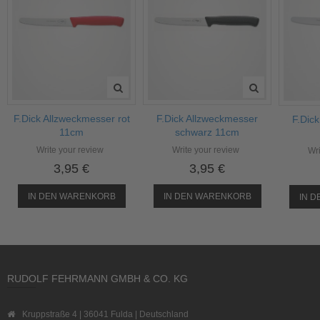
F.Dick Allzweckmesser rot
F.Dick Allzweckmesser
F.Dic
11cm
schwarz 11cm
Write your review
Write your review
Wri
3,95 €
3,95 €
IN DEN WARENKORB
IN DEN WARENKORB
IN 
RUDOLF FEHRMANN GMBH & CO. KG
Kruppstraße 4 | 36041 Fulda | Deutschland