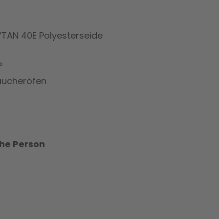
TAN 40E Polyesterseide
²
Räucheröfen
che Person