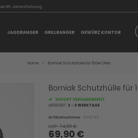
er 85 Jahre Erfahrung
S
JAGDRANGER
GRILLRANGER
GEWÜRZ KONTOR
Home
Borniak Schutzhülle für 150er Ofen
Skip
Borniak Schutzhülle für 1
to
the
SOFORT VERSANDBEREIT
beginning
LIEFERZEIT:
2 - 3 WERKTAGE
of
the
Artikelnummer
6016749
images
UVP: 74,99 €
gallery
69,90 €