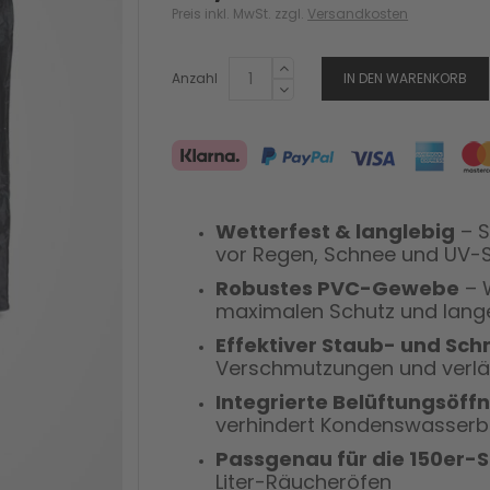
Preis inkl. MwSt. zzgl.
Versandkosten
Anzahl
IN DEN WARENKORB
Wetterfest & langlebig
– S
vor Regen, Schnee und UV-
Robustes PVC-Gewebe
– 
maximalen Schutz und lang
Effektiver Staub- und Sc
Verschmutzungen und verlän
Integrierte Belüftungsöff
verhindert Kondenswasserb
Passgenau für die 150er-S
Liter-Räucheröfen