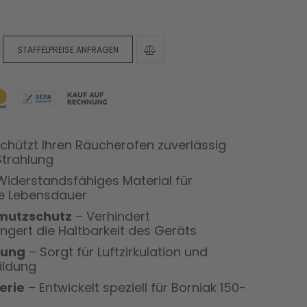
STAFFELPREISE ANFRAGEN
chützt Ihren Räucherofen zuverlässig
Strahlung
Widerstandsfähiges Material für
e Lebensdauer
hmutzschutz
– Verhindert
gert die Haltbarkeit des Geräts
nung
– Sorgt für Luftzirkulation und
ildung
erie
– Entwickelt speziell für Borniak 150-