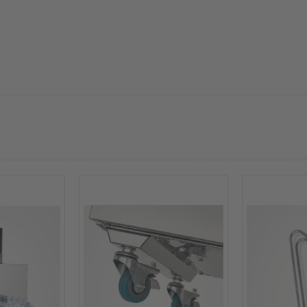
prev
next