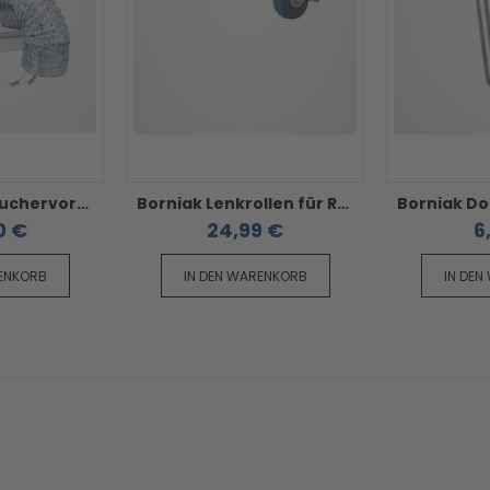
Borniak Kalträuchervorrichtung und Trockner Set - Zubehör für Borniak Räucherofen
Borniak Lenkrollen für Räucheröfen - 4er Set
0 €
24,99 €
6
RENKORB
IN DEN WARENKORB
IN DEN
prev
next