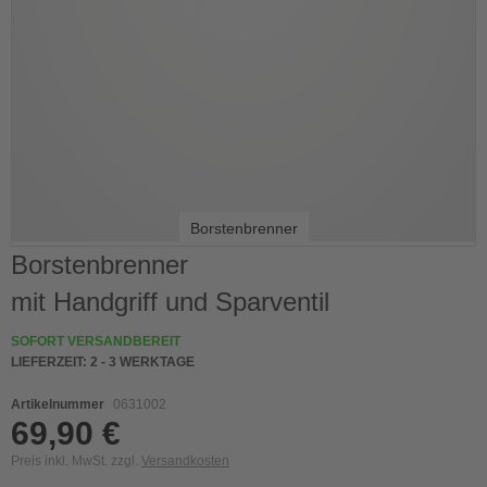
Borstenbrenner
Skip
Borstenbrenner
to
mit Handgriff und Sparventil
the
beginning
of
SOFORT VERSANDBEREIT
the
LIEFERZEIT:
2 - 3 WERKTAGE
images
gallery
Artikelnummer
0631002
69,90 €
Preis inkl. MwSt. zzgl.
Versandkosten