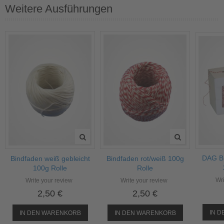
Weitere Ausführungen
DAG Bi
Bindfaden weiß gebleicht
Bindfaden rot/weiß 100g
100g Rolle
Rolle
Wri
Write your review
Write your review
2,50 €
2,50 €
IN 
IN DEN WARENKORB
IN DEN WARENKORB