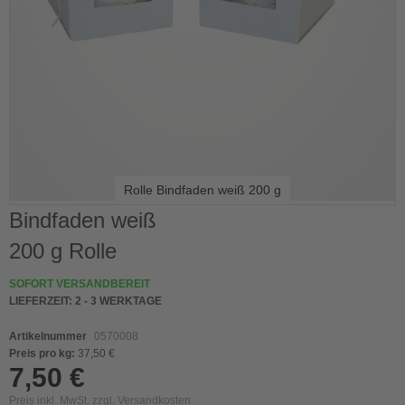
Rolle Bindfaden weiß 200 g
Skip
Bindfaden weiß
to
200 g Rolle
the
beginning
of
SOFORT VERSANDBEREIT
the
LIEFERZEIT:
2 - 3 WERKTAGE
images
gallery
Artikelnummer
0570008
Preis pro kg:
37,50 €
7,50 €
Preis inkl. MwSt. zzgl.
Versandkosten