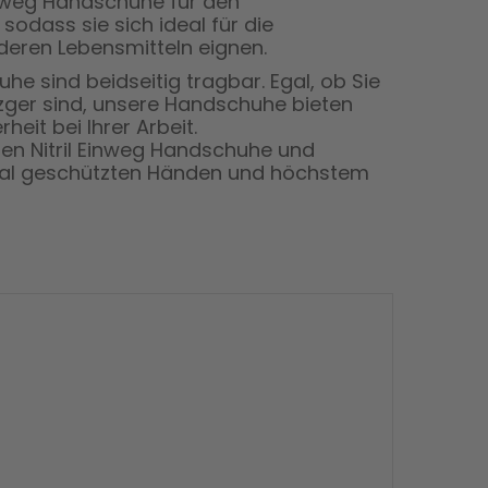
Einweg Handschuhe für den
sodass sie sich ideal für die
deren Lebensmitteln eignen.
he sind beidseitig tragbar. Egal, ob Sie
zger sind, unsere Handschuhe bieten
eit bei Ihrer Arbeit.
igen Nitril Einweg Handschuhe und
timal geschützten Händen und höchstem