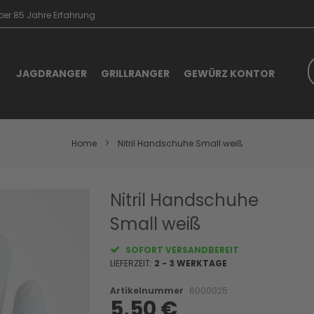
er 85 Jahre Erfahrung
S
JAGDRANGER
GRILLRANGER
GEWÜRZ KONTOR
Home
Nitril Handschuhe Small weiß
Skip
Nitril Handschuhe
to
Small weiß
the
beginning
of
SOFORT VERSANDBEREIT
the
LIEFERZEIT:
2 - 3 WERKTAGE
images
gallery
Artikelnummer
6000025
5,50 €