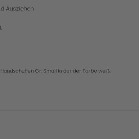
und Ausziehen
t
il Handschuhen Gr: Small in der der Farbe weiß.
prev
next