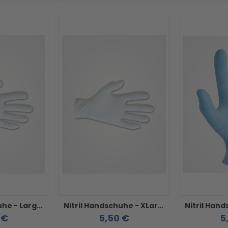
Nitril Handschuhe - Large weiß
Nitril Handschuhe - XLarge weiß
 €
5,50 €
5