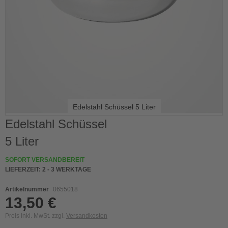
Edelstahl Schüssel 5 Liter
Skip
Edelstahl Schüssel
to
5 Liter
the
beginning
of
SOFORT VERSANDBEREIT
the
LIEFERZEIT:
2 - 3 WERKTAGE
images
gallery
Artikelnummer
0655018
13,50 €
Preis inkl. MwSt. zzgl.
Versandkosten