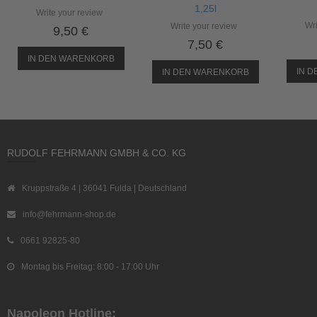
1,25l
Write your review
Wri
Write your review
9,50 €
7,50 €
IN DEN WARENKORB
IN 
IN DEN WARENKORB
RUDOLF FEHRMANN GMBH & CO. KG
Kruppstraße 4 | 36041 Fulda | Deutschland
info@fehrmann-shop.de
0661 92825-80
Montag bis Freitag: 8:00 - 17:00 Uhr
Napoleon Hotline: