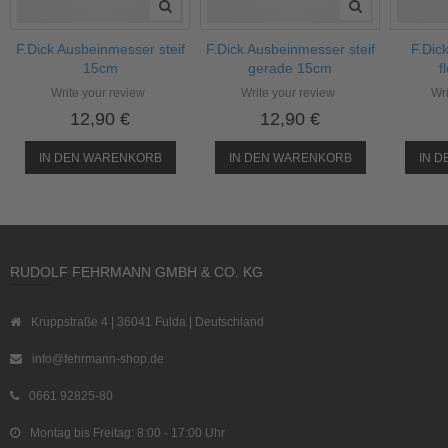
F.Dick Ausbeinmesser steif
F.Dick Ausbeinmesser steif
F.Dic
15cm
gerade 15cm
f
Write your review
Write your review
Wri
12,90 €
12,90 €
IN DEN WARENKORB
IN DEN WARENKORB
IN 
RUDOLF FEHRMANN GMBH & CO. KG
Kruppstraße 4 | 36041 Fulda | Deutschland
info@fehrmann-shop.de
0661 92825-80
Montag bis Freitag: 8:00 - 17:00 Uhr