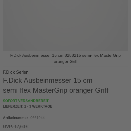
F.Dick Ausbeinmesser 15 cm 8288215 semi-flex MasterGrip
oranger Griff
Skip
F.Dick Serien
to
F.Dick Ausbeinmesser 15 cm
the
beginning
semi-flex MasterGrip oranger Griff
of
the
SOFORT VERSANDBEREIT
images
LIEFERZEIT:
2 - 3 WERKTAGE
gallery
Artikelnummer
0661044
UVP: 17,60 €