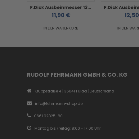
F.Dick Ausbeinmesser 13 cm - ErgoGrip blauer Griff steif schmal
11,90 €
12,5
IN DEN WARENKORB
IN DEN WA
RUDOLF FEHRMANN GMBH & CO. KG
Kruppstraße 4 | 36041 Fulda | Deutschland
info@fehrmann-shop.de
0661 92825-80
Montag bis Freitag: 8:00 - 17:00 Uhr