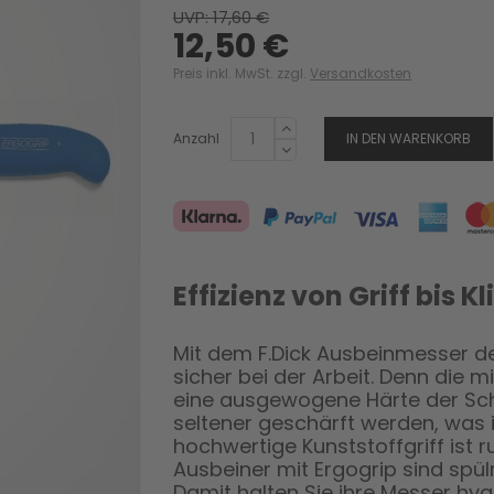
UVP: 17,60 €
12,50 €
Preis inkl. MwSt. zzgl.
Versandkosten
Anzahl
IN DEN WARENKORB
Effizienz von Griff bis K
Mit dem F.Dick Ausbeinmesser der
sicher bei der Arbeit. Denn die m
eine ausgewogene Härte der Sc
seltener geschärft werden, was im
hochwertige Kunststoffgriff ist 
Ausbeiner mit Ergogrip sind spü
Damit halten Sie ihre Messer hyg