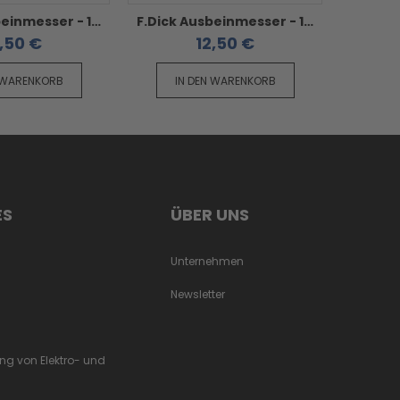
F.Dick Ausbeinmesser - 15 cm ErgoGrip blauer Griff steif geschweift
F.Dick Ausbeinmesser - 15 cm ErgoGrip blauer Griff flexibel
,50 €
12,50 €
 WARENKORB
IN DEN WARENKORB
IN
ES
ÜBER UNS
Unternehmen
Newsletter
ung von Elektro- und