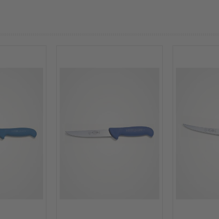
prev
next