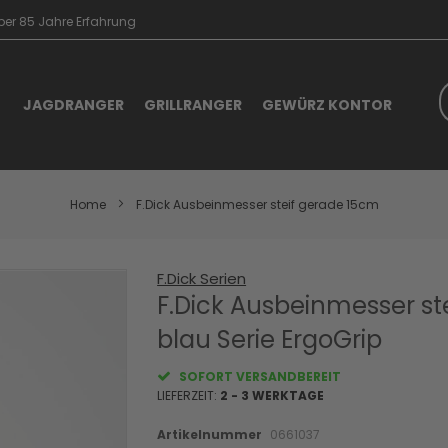
er 85 Jahre Erfahrung
S
JAGDRANGER
GRILLRANGER
GEWÜRZ KONTOR
Home
F.Dick Ausbeinmesser steif gerade 15cm
F.Dick Serien
Skip
to
F.Dick Ausbeinmesser st
the
blau Serie ErgoGrip
beginning
of
the
SOFORT VERSANDBEREIT
images
LIEFERZEIT:
2 - 3 WERKTAGE
gallery
Artikelnummer
0661037