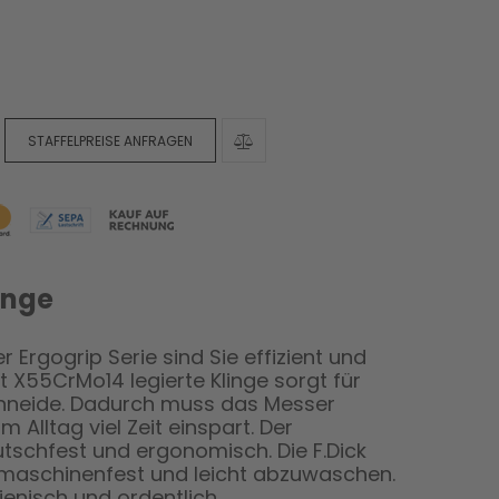
STAFFELPREISE ANFRAGEN
linge
 Ergogrip Serie sind Sie effizient und
it X55CrMo14 legierte Klinge sorgt für
hneide. Dadurch muss das Messer
 Alltag viel Zeit einspart. Der
rutschfest und ergonomisch. Die F.Dick
lmaschinenfest und leicht abzuwaschen.
ienisch und ordentlich.