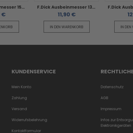
F.Dick Ausbeinmesser 15 cm - ErgoGrip blauer Griff steif schmal
F.Dick Ausbeinmesser 13 cm - ErgoGrip blauer Griff steif breit
0 €
11,90 €
12
RENKORB
IN DEN WARENKORB
IN DEN
KUNDENSERVICE
RECHTLICH
Mein Konto
Datenschutz
Zahlung
AGB
Versand
Impressum
Widerrufsbelehrung
Infos zur Entsorg
Elektronikgeräten
Kontaktformular