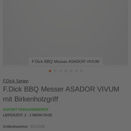
F.Dick BBQ Messer ASADOR VIVUM
Skip
F.Dick Serien
to
F.Dick BBQ Messer ASADOR VIVUM
the
beginning
mit Birkenholzgriff
of
the
SOFORT VERSANDBEREIT
images
LIEFERZEIT:
2 - 3 WERKTAGE
gallery
Artikelnummer
6015408