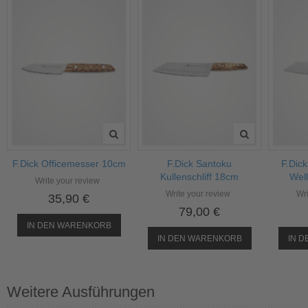
F.Dick Officemesser 10cm
F.Dick Santoku
F.Dic
Kullenschliff 18cm
Well
Write your review
Write your review
Wri
35,90 €
79,00 €
IN DEN WARENKORB
IN DEN WARENKORB
IN 
Weitere Ausführungen