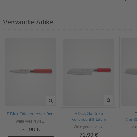
Verwandte Artikel
F.Dick Santoku
F.Dick Officemesser 9cm
F
Kullenschliff 18cm
Gemü
Write your review
Write your review
Wri
35,90 €
71,90 €