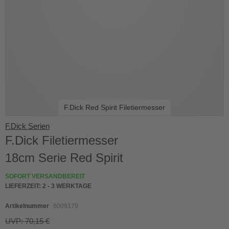
F.Dick Red Spirit Filetiermesser
Skip
F.Dick Serien
to
F.Dick Filetiermesser
the
beginning
18cm Serie Red Spirit
of
the
SOFORT VERSANDBEREIT
images
LIEFERZEIT:
2 - 3 WERKTAGE
gallery
Artikelnummer
6009179
UVP: 70,15 €