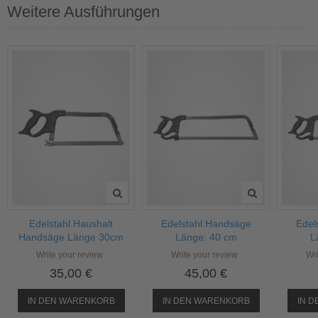
Weitere Ausführungen
Edelstahl Haushalt
Edelstahl Handsäge
Edel
Handsäge Länge 30cm
Länge: 40 cm
L
Write your review
Write your review
Wri
35,00 €
45,00 €
IN DEN WARENKORB
IN DEN WARENKORB
IN 