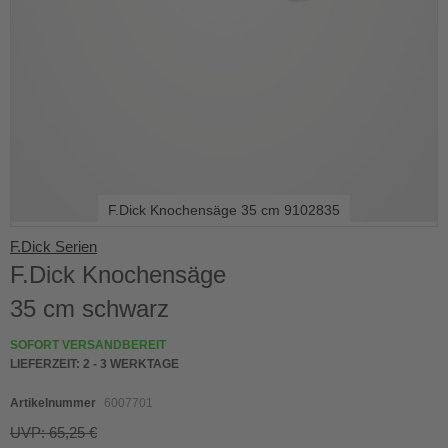
F.Dick Knochensäge 35 cm 9102835
Skip
F.Dick Serien
to
F.Dick Knochensäge
the
beginning
35 cm schwarz
of
the
SOFORT VERSANDBEREIT
images
LIEFERZEIT:
2 - 3 WERKTAGE
gallery
Artikelnummer
6007701
UVP: 65,25 €