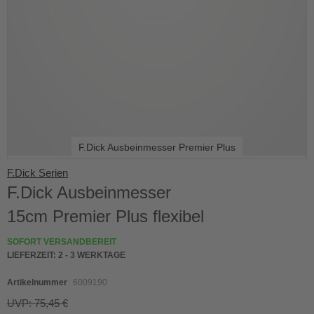
F.Dick Ausbeinmesser Premier Plus
Skip
F.Dick Serien
to
F.Dick Ausbeinmesser
the
beginning
15cm Premier Plus flexibel
of
the
SOFORT VERSANDBEREIT
images
LIEFERZEIT:
2 - 3 WERKTAGE
gallery
Artikelnummer
6009190
UVP: 75,45 €