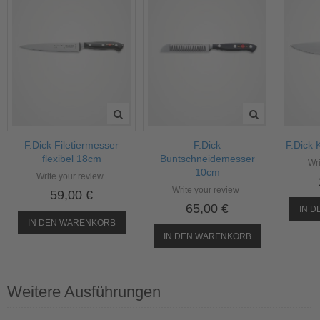
F.Dick Filetiermesser
F.Dick
F.Dick
flexibel 18cm
Buntschneidemesser
Wri
10cm
Write your review
Write your review
59,00 €
65,00 €
IN 
IN DEN WARENKORB
IN DEN WARENKORB
Weitere Ausführungen