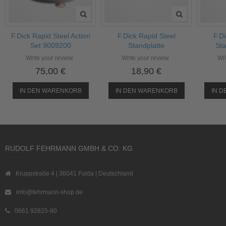
F.Dick Rapid Steel Action
F.Dick Rapid Steel
F.D
Set 9009200
Standplatte
Sta
Write your review
Write your review
Wri
75,00 €
18,90 €
IN DEN WARENKORB
IN DEN WARENKORB
IN 
RUDOLF FEHRMANN GMBH & CO. KG
Kruppstraße 4 | 36041 Fulda | Deutschland
info@fehrmann-shop.de
0661 92825-80