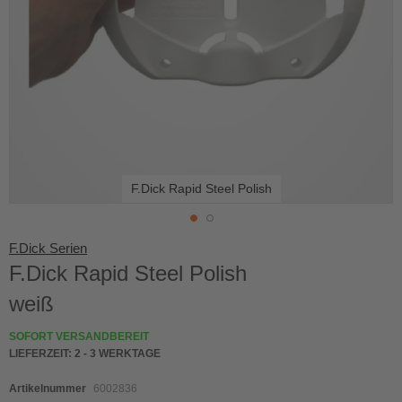
F.Dick Rapid Steel Polish
Skip
F.Dick Serien
to
F.Dick Rapid Steel Polish
the
beginning
weiß
of
the
SOFORT VERSANDBEREIT
images
LIEFERZEIT:
2 - 3 WERKTAGE
gallery
Artikelnummer
6002836