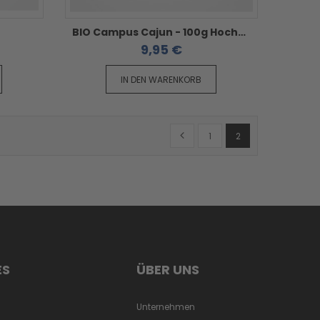
BIO Campus Cajun - 100g Hochschule Fulda
9,95 €
IN DEN WARENKORB
Seite
Seite
Zurück
Seite
Sie lesen gerade Se
1
2
ES
ÜBER UNS
Unternehmen