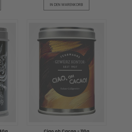
IN DEN WARENKORB
 40g
Ciao oh Cacao - 110g