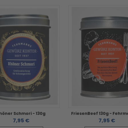
höner Schmori - 130g
7,95 €
7,95 €