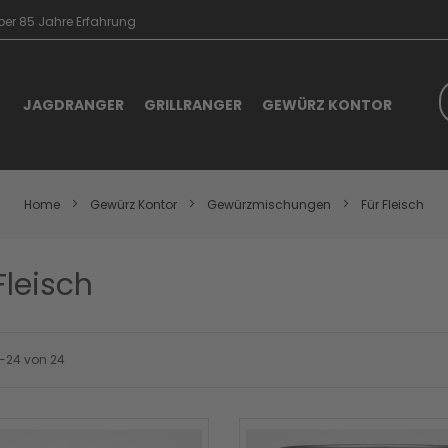
er 85 Jahre Erfahrung
S
JAGDRANGER
GRILLRANGER
GEWÜRZ KONTOR
Home
Gewürz Kontor
Gewürzmischungen
Für Fleisch
Fleisch
-
24
von
24