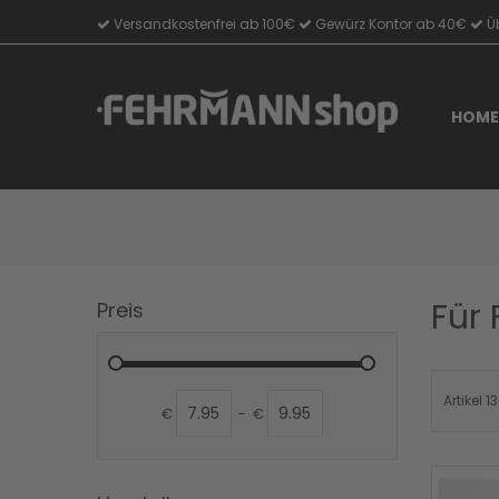
Versandkostenfrei ab 100€
Gewürz Kontor ab 40€
Üb
Direkt
zum
Inhalt
HOME
Für 
Preis
Artikel
13
€
-
€