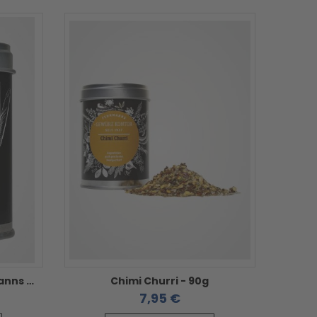
FriesenBeef 130g - Fehrmanns Gewürz Kontor
Chimi Churri - 90g
7,95 €