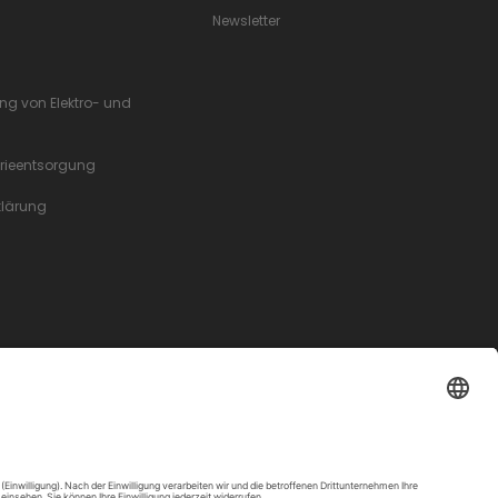
Newsletter
ung von Elektro- und
erieentsorgung
rklärung