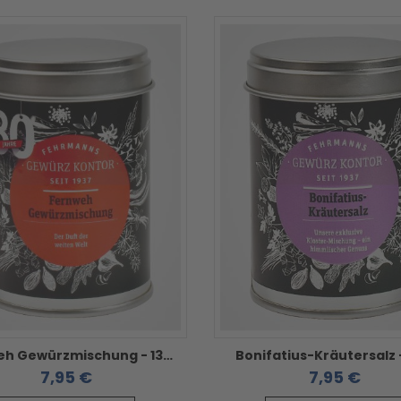
Fernweh Gewürzmischung - 130g
Bonifatius-Kräutersalz 
7,95 €
7,95 €