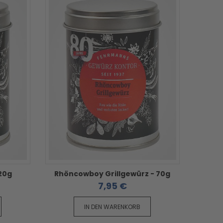
20g
Rhöncowboy Grillgewürz - 70g
7,95 €
IN DEN WARENKORB