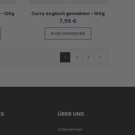
- 120g
Curry englisch gemahlen - 100g
7,95 €
IN DEN WARENKORB
Seite
Sie lesen gerade Seite
Seite
Seite
Seite
Weiter
1
2
3
ES
ÜBER UNS
Unternehmen