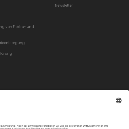
Newsletter
ung von Elektro- und
erieentsorgung
rklärung