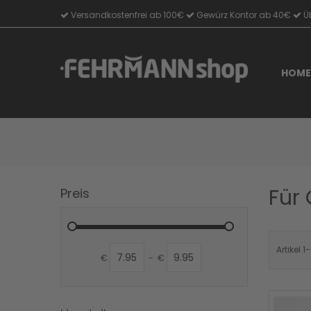
Versandkostenfrei ab 100€
Gewürz Kontor ab 40€
Üb
Direkt
zum
Inhalt
HOME
Für 
Preis
Artikel
1
-
€
-
€