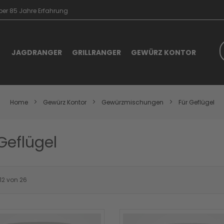
er 85 Jahre Erfahrung
S
JAGDRANGER
GRILLRANGER
GEWÜRZ KONTOR
Home
Gewürz Kontor
Gewürzmischungen
Für Geflügel
Geflügel
12
von
26