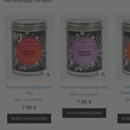
Verwandte Artikel
Rhöncowboy Grillgewürz
Bonifatius-Kräutersalz 60g
Sc
80g
Gewü
Write your review
Write your review
Wri
7,95 €
7,95 €
IN DEN WARENKORB
IN DEN WARENKORB
IN 