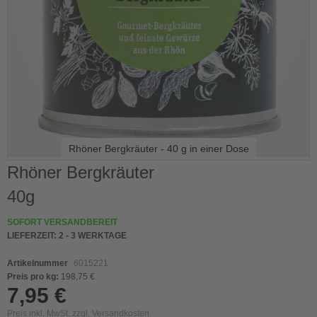
Rhöner Bergkräuter - 40 g in einer Dose
Skip
Rhöner Bergkräuter
to
40g
the
beginning
of
SOFORT VERSANDBEREIT
the
LIEFERZEIT:
2 - 3 WERKTAGE
images
gallery
Artikelnummer
6015221
Preis pro kg:
198,75 €
7,95 €
Preis inkl. MwSt. zzgl.
Versandkosten