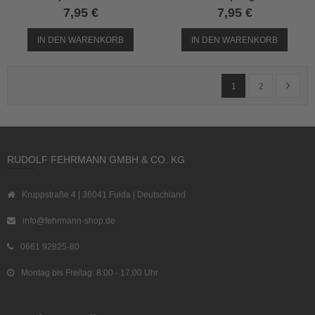
7,95 €
7,95 €
IN DEN WARENKORB
IN DEN WARENKORB
Seite
Sie lesen gerade Seit
Seite
Seite
Weiter
1
2
RUDOLF FEHRMANN GMBH & CO. KG
Kruppstraße 4 | 36041 Fulda | Deutschland
info@fehrmann-shop.de
0661 92825-80
Montag bis Freitag: 8:00 - 17:00 Uhr