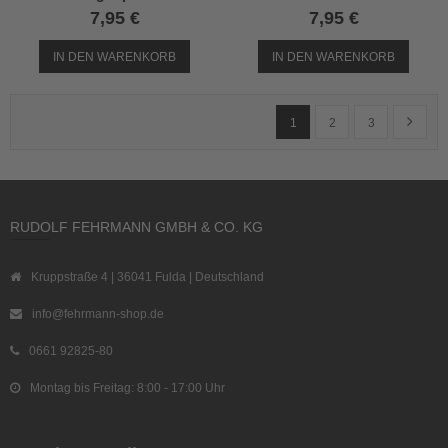
7,95 €
7,95 €
IN DEN WARENKORB
IN DEN WARENKORB
Seite
Sie lesen gerade Seite
Seite
Seite
Seite
Weiter
1
2
3
RUDOLF FEHRMANN GMBH & CO. KG
Kruppstraße 4 | 36041 Fulda | Deutschland
info@fehrmann-shop.de
0661 92825-80
Montag bis Freitag: 8:00 - 17:00 Uhr