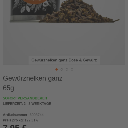
Gewürznelken ganz Dose & Gewürz
Skip
Gewürznelken ganz
to
65g
the
beginning
of
SOFORT VERSANDBEREIT
the
LIEFERZEIT:
2 - 3 WERKTAGE
images
gallery
Artikelnummer
6008744
Preis pro kg:
122,31 €
7,95 €