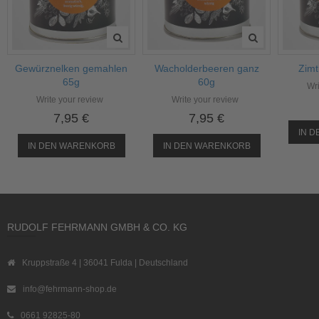
Gewürznelken gemahlen
Wacholderbeeren ganz
Zimt
65g
60g
Wri
Write your review
Write your review
7,95 €
7,95 €
IN 
IN DEN WARENKORB
IN DEN WARENKORB
RUDOLF FEHRMANN GMBH & CO. KG
Kruppstraße 4 | 36041 Fulda | Deutschland
info@fehrmann-shop.de
0661 92825-80