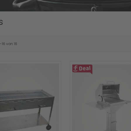
s
-
16
von
16