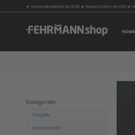
Versandkostenfrei ab 100€
Gewürz Kontor ab 40€
Üb
Direkt
zum
Inhalt
HOME
Kategorien
Gasgrills
Holzkohlegrills