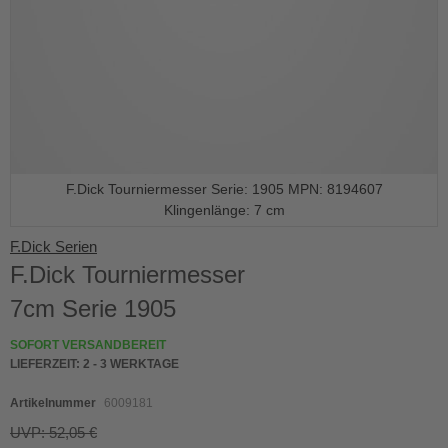
F.Dick Tourniermesser Serie: 1905 MPN: 8194607
Klingenlänge: 7 cm
Skip
F.Dick Serien
to
F.Dick Tourniermesser
the
beginning
7cm Serie 1905
of
the
SOFORT VERSANDBEREIT
images
LIEFERZEIT:
2 - 3 WERKTAGE
gallery
Artikelnummer
6009181
UVP: 52,05 €