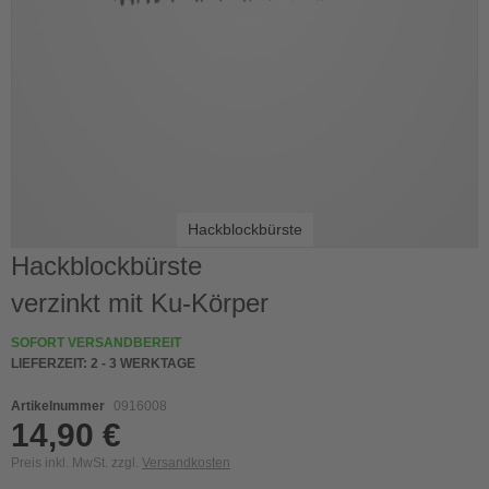
Hackblockbürste
Skip
Hackblockbürste
to
verzinkt mit Ku-Körper
the
beginning
of
SOFORT VERSANDBEREIT
the
LIEFERZEIT:
2 - 3 WERKTAGE
images
gallery
Artikelnummer
0916008
14,90 €
Preis inkl. MwSt. zzgl.
Versandkosten