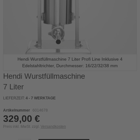
Hendi Wurstfüllmaschine 7 Liter Profi Line Inklusive 4
Edelstahltrichter, Durchmesser: 16/22/32/38 mm
Skip
Hendi Wurstfüllmaschine
to
7 Liter
the
beginning
of
LIEFERZEIT:
4 - 7 WERKTAGE
the
images
Artikelnummer
6014678
gallery
329,00 €
Preis inkl. MwSt. zzgl.
Versandkosten