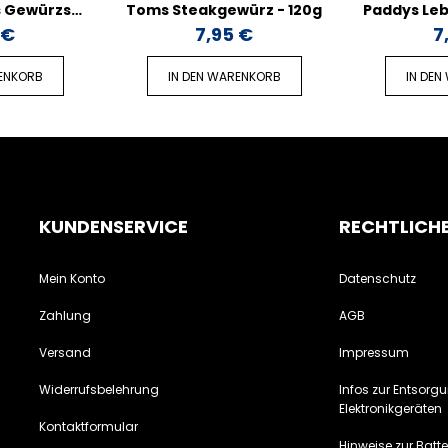
Pommes Frites Gewürzsalz - 150g
Toms Steakgewürz - 120g
 €
7,95 €
7
RENKORB
IN DEN WARENKORB
IN DEN
KUNDENSERVICE
RECHTLICH
Mein Konto
Datenschutz
Zahlung
AGB
Versand
Impressum
Widerrufsbelehrung
Infos zur Entsorg
Elektronikgeräten
Kontaktformular
Hinweise zur Batt