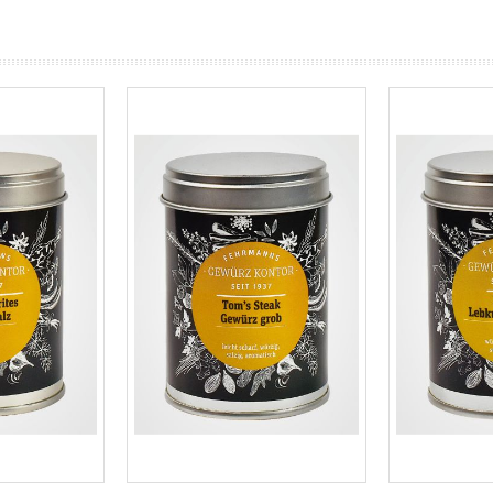
prev
next