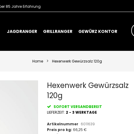
er 85 Jahre Erfahrung
S
JAGDRANGER
GRILLRANGER
GEWÜRZ KONTOR
Home
Hexenwerk Gewürzsalz 120g
Skip
Hexenwerk Gewürzsalz
to
120g
the
beginning
of
SOFORT VERSANDBEREIT
the
LIEFERZEIT:
2 - 3 WERKTAGE
images
gallery
Artikelnummer
6011639
Preis pro kg:
66,25 €