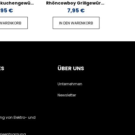
Paddys Lebkuchengewürz - 80g
Rhöncowboy Grillgewürz - 70g
,95 €
7,95 €
 WARENKORB
IN DEN WARENKORB
IN
ES
ÜBER UNS
Unternehmen
Newsletter
ung von Elektro- und
erieentsorgung