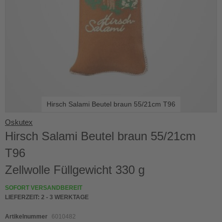
Hirsch Salami Beutel braun 55/21cm T96
Skip
Oskutex
to
Hirsch Salami Beutel braun 55/21cm
the
beginning
T96
of
the
Zellwolle Füllgewicht 330 g
images
gallery
SOFORT VERSANDBEREIT
LIEFERZEIT:
2 - 3 WERKTAGE
Artikelnummer
6010482