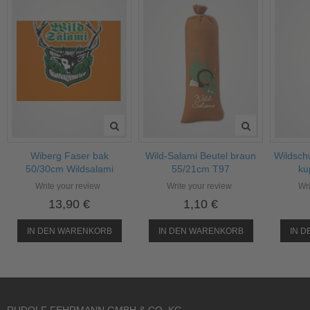
Wiberg Faser bak
Wild-Salami Beutel braun
Wildsch
50/30cm Wildsalami
55/21cm T97
ku
Write your review
Write your review
Wri
13,90 €
1,10 €
IN DEN WARENKORB
IN DEN WARENKORB
IN 