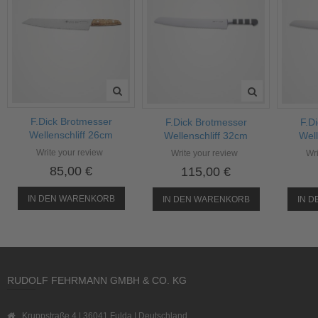
F.Dick Brotmesser
F.Dick Brotmesser
F.D
Wellenschliff 26cm
Wellenschliff 32cm
Well
Write your review
Write your review
Wri
85,00 €
115,00 €
IN DEN WARENKORB
IN DEN WARENKORB
IN 
RUDOLF FEHRMANN GMBH & CO. KG
Kruppstraße 4 | 36041 Fulda | Deutschland