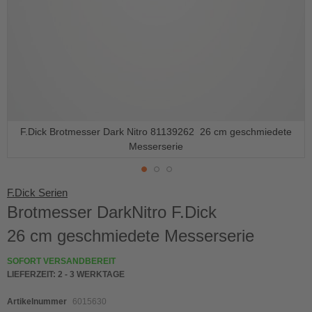
F.Dick Brotmesser Dark Nitro 81139262 26 cm geschmiedete
Messerserie
Skip
F.Dick Serien
to
Brotmesser DarkNitro F.Dick
the
beginning
26 cm geschmiedete Messerserie
of
the
SOFORT VERSANDBEREIT
images
LIEFERZEIT:
2 - 3 WERKTAGE
gallery
Artikelnummer
6015630