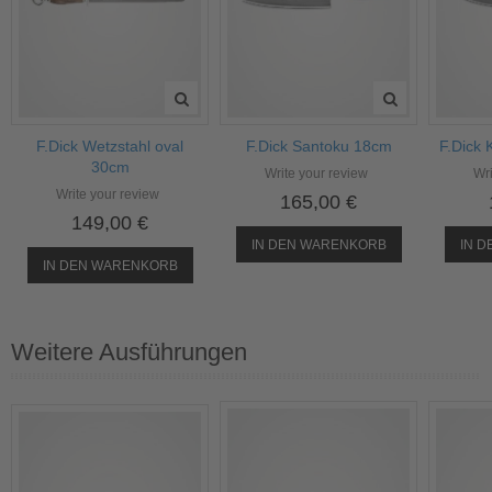
F.Dick Wetzstahl oval
F.Dick Santoku 18cm
F.Dick
30cm
Write your review
Wri
Write your review
165,00 €
149,00 €
IN DEN WARENKORB
IN 
IN DEN WARENKORB
Weitere Ausführungen