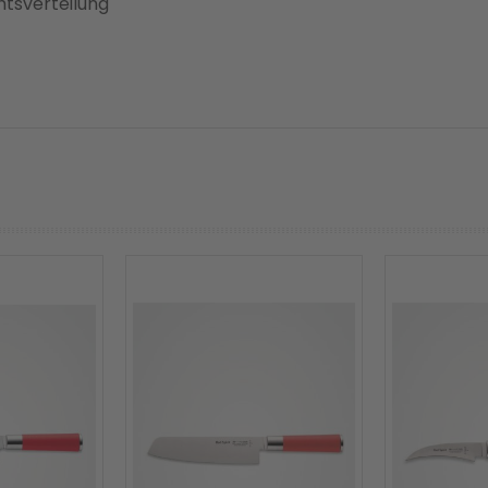
tsverteilung
prev
next