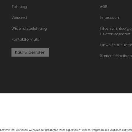
Zahlung
AGB
Versand
Impressum
Widerrufsbelehrung
Infos zur Entsorg
Elektronikgeräten
Kontaktformular
Hinweise zur Batt
Kauf widerrufen
Barrierefreiheitse