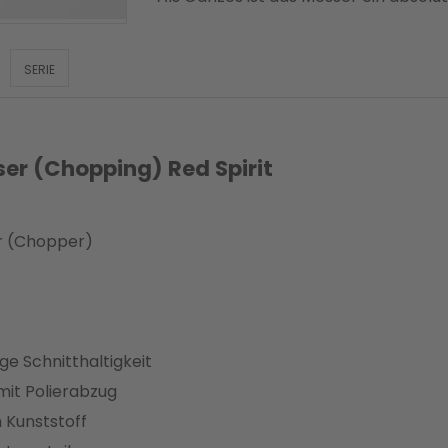
SERIE
er (Chopping) Red Spirit
r (Chopper)
nge Schnitthaltigkeit
it Polierabzug
 Kunststoff