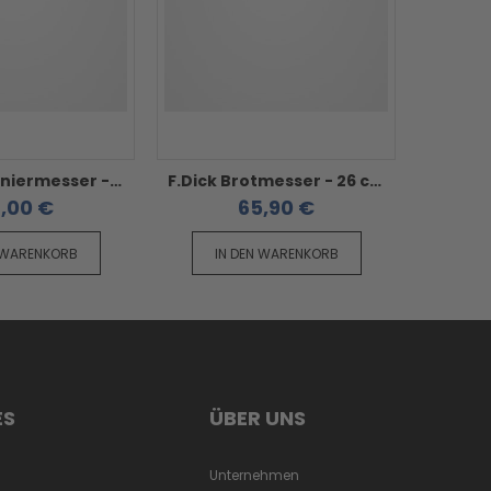
F.Dick Tourniermesser - 7 cm Red Spirit
F.Dick Brotmesser - 26 cm Red Spirit
,00 €
65,90 €
 WARENKORB
IN DEN WARENKORB
IN
ES
ÜBER UNS
Unternehmen