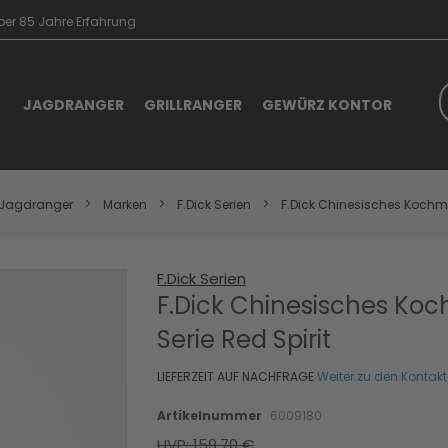
er 85 Jahre Erfahrung
S
JAGDRANGER
GRILLRANGER
GEWÜRZ KONTOR
Jagdranger
Marken
F.Dick Serien
F.Dick Chinesisches Koch
F.Dick Serien
Skip
to
F.Dick Chinesisches Ko
the
Serie Red Spirit
beginning
of
the
LIEFERZEIT AUF NACHFRAGE
Weiter zu den Kontak
images
gallery
Artikelnummer
6009180
UVP: 159,70 €