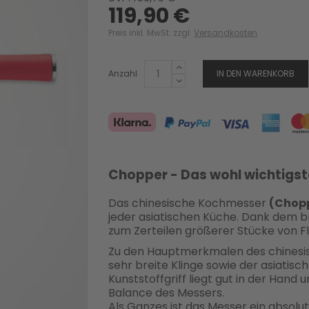
119,90 €
Preis inkl. MwSt. zzgl.
Versandkosten
Anzahl
IN DEN WARENKORB
Chopper - Das wohl wichtigst
Das chinesische Kochmesser
(Chop
jeder asiatischen Küche. Dank dem br
zum Zerteilen größerer Stücke von Fle
Zu den Hauptmerkmalen des chinesis
sehr breite Klinge sowie der asiatisch 
Kunststoffgriff liegt gut in der Hand 
Balance des Messers.
Als Ganzes ist das Messer ein absolut