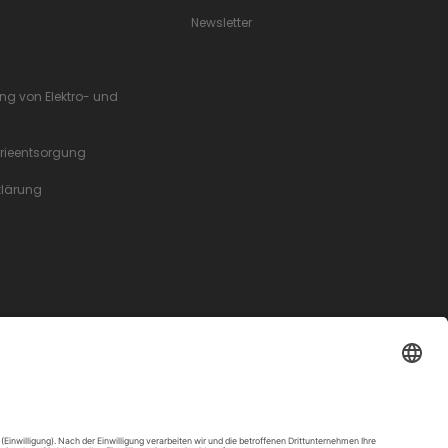
Newsletter
ung von Elektro- und
erieentsorgung
rklärung