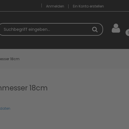
Anmelden
Ein Konto erstellen
uchbegriff
messer 18cm
chmesser 18cm
tdaten