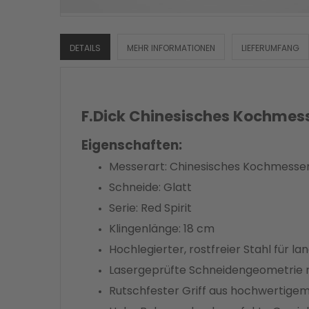
DETAILS
MEHR INFORMATIONEN
LIEFERUMFANG
F.Dick Chinesisches Kochmess
Eigenschaften:
Messerart: Chinesisches Kochmesse
Schneide: Glatt
Serie: Red Spirit
Klingenlänge: 18 cm
Hochlegierter, rostfreier Stahl für la
Lasergeprüfte Schneidengeometrie m
Rutschfester Griff aus hochwertigem