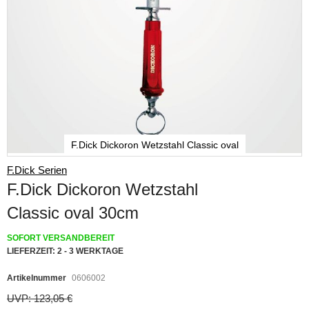
F.Dick Dickoron Wetzstahl Classic oval
Skip
F.Dick Serien
to
F.Dick Dickoron Wetzstahl
the
beginning
Classic oval 30cm
of
the
SOFORT VERSANDBEREIT
images
LIEFERZEIT:
2 - 3 WERKTAGE
gallery
Artikelnummer
0606002
UVP: 123,05 €