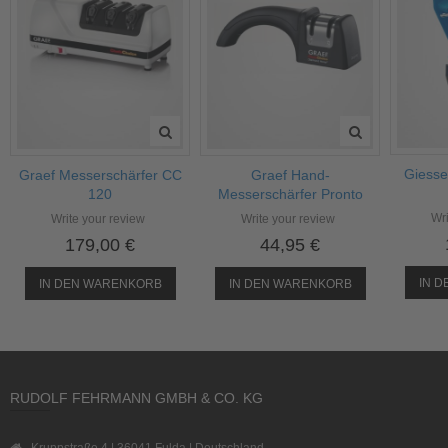
Giesse
Graef Messerschärfer CC
Graef Hand-
120
Messerschärfer Pronto
Wri
Write your review
Write your review
179,00 €
44,95 €
IN 
IN DEN WARENKORB
IN DEN WARENKORB
RUDOLF FEHRMANN GMBH & CO. KG