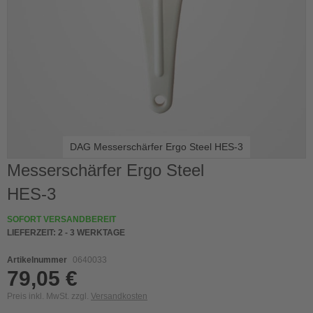
DAG Messerschärfer Ergo Steel HES-3
Skip
Messerschärfer Ergo Steel
to
HES-3
the
beginning
of
SOFORT VERSANDBEREIT
the
LIEFERZEIT:
2 - 3 WERKTAGE
images
gallery
Artikelnummer
0640033
79,05 €
Preis inkl. MwSt. zzgl.
Versandkosten