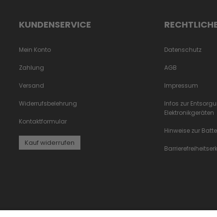
KUNDENSERVICE
RECHTLICH
Mein Konto
Datenschutz
Zahlung
AGB
Versand
Impressum
Widerrufsbelehrung
Infos zur Entsorg
Elektronikgeräten
Kontaktformular
Hinweise zur Batt
Kauf widerrufen
Barrierefreiheitse