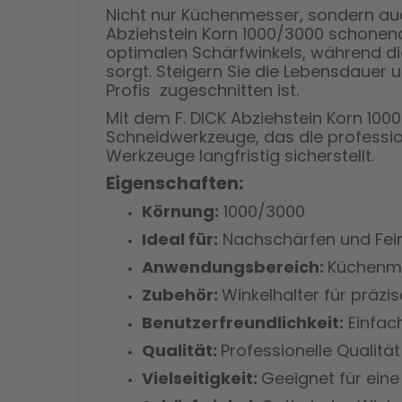
Nicht nur Küchenmesser, sondern au
Abziehstein Korn 1000/3000 schonend u
optimalen Schärfwinkels, während di
sorgt. Steigern Sie die Lebensdauer
Profis zugeschnitten ist.
Mit dem F. DICK Abziehstein Korn 1000
Schneidwerkzeuge, das die profession
Werkzeuge langfristig sicherstellt.
Eigenschaften:
Körnung:
1000/3000
Ideal für:
Nachschärfen und Fei
Anwendungsbereich:
Küchenme
Zubehör:
Winkelhalter für präzi
Benutzerfreundlichkeit:
Einfac
Qualität:
Professionelle Qualitä
Vielseitigkeit:
Geeignet für ein