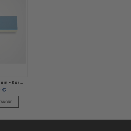
F.Dick Abziehstein - Körnung 3000/5000
0 €
RENKORB