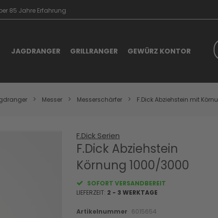
er 85 Jahre Erfahrung
S
JAGDRANGER
GRILLRANGER
GEWÜRZ KONTOR
gdranger
Messer
Messerschärfer
F.Dick Abziehstein mit Kör
F.Dick Serien
Skip
to
F.Dick Abziehstein
the
Körnung 1000/3000
beginning
of
the
SOFORT VERSANDBEREIT
images
LIEFERZEIT:
2 - 3 WERKTAGE
gallery
Artikelnummer
6015654