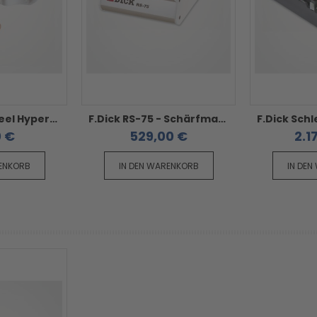
F.Dick Rapid Steel Hyperdrill - weiß Superfeinzug
F.Dick RS-75 - Schärfmaschine
0 €
529,00 €
2.1
RENKORB
IN DEN WARENKORB
IN DEN
prev
next