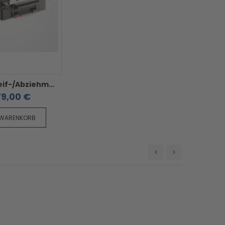
F.Dick Schleif-/Abziehmaschine - SM-110 230V 50/60Hz 130W
79,00 €
 WARENKORB