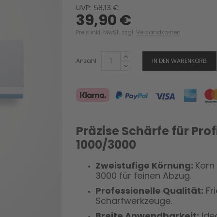
UVP: 58,13 €
39,90 €
Preis inkl. MwSt. zzgl.
Versandkosten
Anzahl
IN DEN WARENKORB
Präzise Schärfe für Prof
1000/3000
Zweistufige Körnung:
Korn 
3000 für feinen Abzug.
Professionelle Qualität:
Fri
Schärfwerkzeuge.
Breite Anwendbarkeit:
Ide