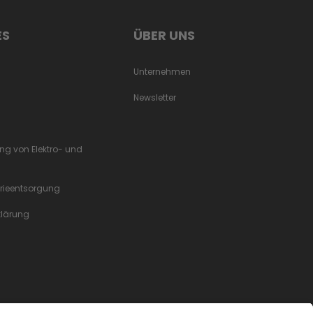
ES
ÜBER UNS
Unternehmen
Newsletter
ung von Elektro- und
erieentsorgung
rklärung