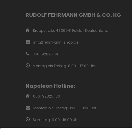
RUDOLF FEHRMANN GMBH & CO. KG
Kruppstraße 4 | 36041 Fulda | Deutschland
info@fehrmann-shop.de
0661 92825-80
Montag bis Freitag: 8:00 - 17:00 Uhr
Napoleon Hotline:
0661 92825-80
Montag bis Freitag: 9:00 - 19:00 Uhr
Samstag: 9:00 -16:00 Uhr