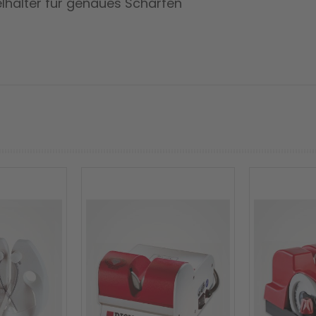
lhalter für genaues Schärfen
prev
next