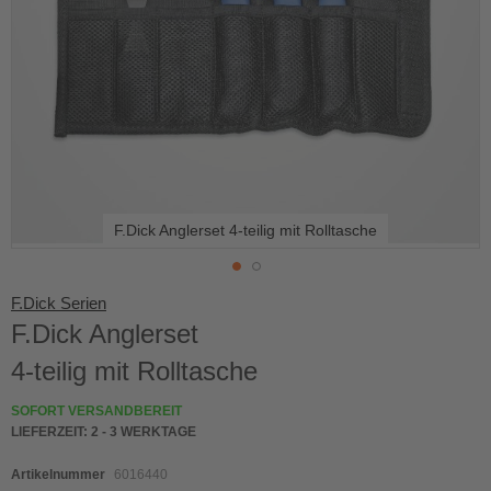
F.Dick Anglerset 4-teilig mit Rolltasche
Skip
F.Dick Serien
to
F.Dick Anglerset
the
beginning
4-teilig mit Rolltasche
of
the
SOFORT VERSANDBEREIT
images
LIEFERZEIT:
2 - 3 WERKTAGE
gallery
Artikelnummer
6016440