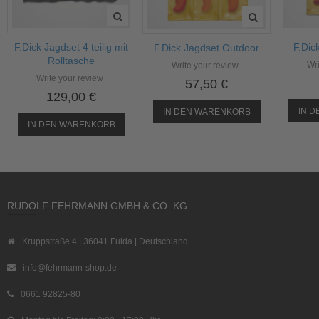
F.Dick Jagdset 4 teilig mit
F.Dic
F.Dick Jagdset Outdoor
Rolltasche
Wri
Write your review
Write your review
57,50 €
129,00 €
IN 
IN DEN WARENKORB
IN DEN WARENKORB
RUDOLF FEHRMANN GMBH & CO. KG
Kruppstraße 4 | 36041 Fulda | Deutschland
info@fehrmann-shop.de
0661 92825-80