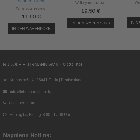
schmal 13cm
Wri
Write your review
Write your review
19,50 €
11,90 €
IN 
IN DEN WARENKORB
IN DEN WARENKORB
RUDOLF FEHRMANN GMBH & CO. KG
Kruppstraße 4 | 36041 Fulda | Deutschland
info@fehrmann-shop.de
0661 92825-80
Montag bis Freitag: 8:00 - 17:00 Uhr
Napoleon Hotline: