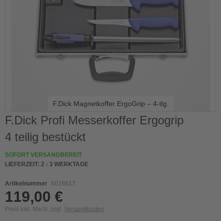
F.Dick Magnetkoffer ErgoGrip – 4-tlg.
Skip
F.Dick Profi Messerkoffer Ergogrip
to
4 teilig bestückt
the
beginning
of
SOFORT VERSANDBEREIT
the
LIEFERZEIT:
2 - 3 WERKTAGE
images
gallery
Artikelnummer
6016617
119,00 €
Preis inkl. MwSt. zzgl.
Versandkosten