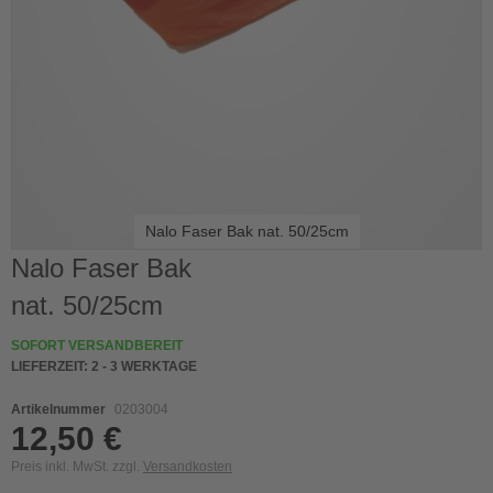
Nalo Faser Bak nat. 50/25cm
Skip
Nalo Faser Bak
to
nat. 50/25cm
the
beginning
of
SOFORT VERSANDBEREIT
the
LIEFERZEIT:
2 - 3 WERKTAGE
images
gallery
Artikelnummer
0203004
12,50 €
Preis inkl. MwSt. zzgl.
Versandkosten