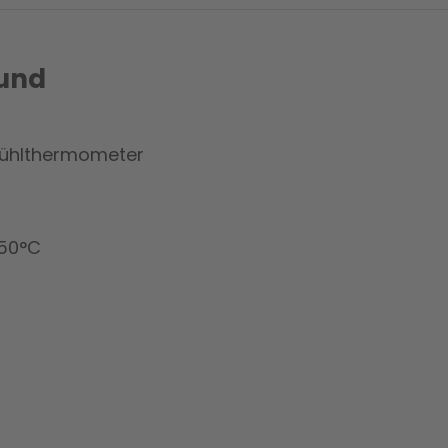
rund
kühlthermometer
+50°C