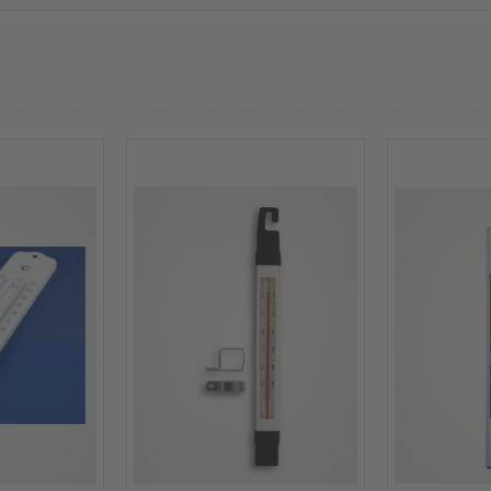
prev
next