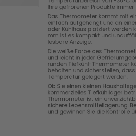
Temperaturbereich von -30°C bis
Ihre gefrorenen Produkte immer s
Das Thermometer kommt mit ein
einfach aufgehängt und an einer 
oder Kühlhaus platziert werden 
mm ist es kompakt und unauffälli
lesbare Anzeige.
Die weiße Farbe des Thermometers
und leicht in jeder Gefrierumge
runden Tiefkühl-Thermometer k
behalten und sicherstellen, dass 
Temperatur gelagert werden.
Ob Sie einen kleinen Haushaltsg
kommerzielles Tiefkühllager betr
Thermometer ist ein unverzichtb
sichere Lebensmittellagerung. B
und gewinnen Sie die Kontrolle ü