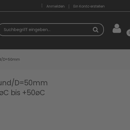
Anmelden
Ein Konto erstellen
uchbegriff
und/D=50mm
 rund/D=50mm
øC bis +50øC