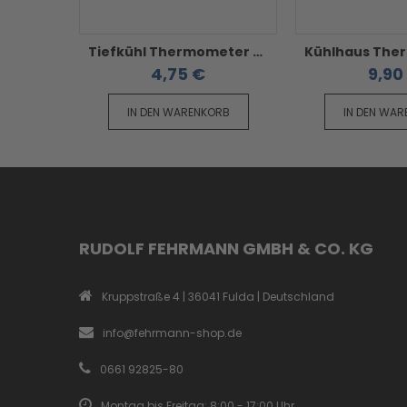
Tiefkühl Thermometer AM 185x22mm
4,75 €
9,90
IN DEN WARENKORB
IN DEN WA
RUDOLF FEHRMANN GMBH & CO. KG
Kruppstraße 4 | 36041 Fulda | Deutschland
info@fehrmann-shop.de
0661 92825-80
Montag bis Freitag: 8:00 - 17:00 Uhr