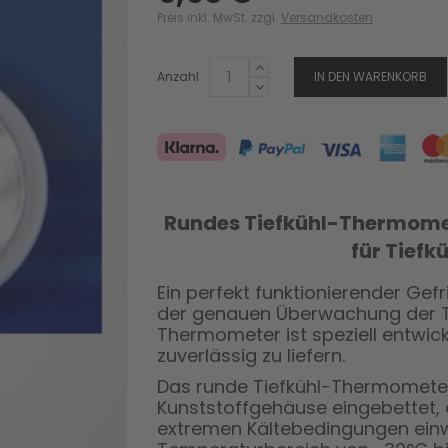
Preis inkl. MwSt. zzgl.
Versandkosten
Anzahl
IN DEN WARENKORB
Rundes Tiefkühl-Thermome
für Tief
Ein perfekt funktionierender Gef
der genauen Überwachung der Te
Thermometer ist speziell entwick
zuverlässig zu liefern.
Das runde Tiefkühl-Thermometer 
Kunststoffgehäuse eingebettet, 
extremen Kältebedingungen einwa