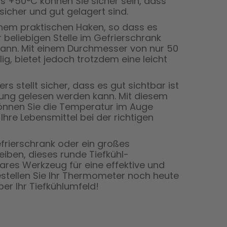
 +50°C können Sie sicher sein, dass
icher und gut gelagert sind.
em praktischen Haken, so dass es
beliebigen Stelle im Gefrierschrank
kann. Mit einem Durchmesser von nur 50
g, bietet jedoch trotzdem eine leicht
 stellt sicher, dass es gut sichtbar ist
bung gelesen werden kann. Mit diesem
önnen Sie die Temperatur im Auge
Ihre Lebensmittel bei der richtigen
efrierschrank oder ein großes
eiben, dieses runde Tiefkühl-
ares Werkzeug für eine effektive und
estellen Sie Ihr Thermometer noch heute
ber Ihr Tiefkühlumfeld!