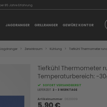
er 85 Jahre Erfahrung
S
JAGDRANGER
GRILLRANGER
GEWÜRZ KONTOR
Jagdranger
Zerwirkraum
Kühlung
Tiefkühl Thermometer r
Skip
Tiefkühl Thermometer
to
Temperaturbereich: -30
the
beginning
of
SOFORT VERSANDBEREIT
the
LIEFERZEIT:
2 - 3 WERKTAGE
images
gallery
Artikelnummer
0620009
5,90 €