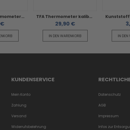
Kühlhaus Thermometer weiß 220 x 40 mm
TFA Thermometer kalibriert - Quecksilberfrei von -38°C bis +25°C
 €
29,90 €
3
RENKORB
IN DEN WARENKORB
IN DEN
KUNDENSERVICE
RECHTLICH
Mein Konto
Datenschutz
Zahlung
AGB
Versand
Impressum
Widerrufsbelehrung
Infos zur Entsorg