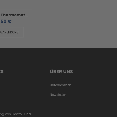
Kunststoff Thermometer für Kühltheke
,50 €
 WARENKORB
ES
ÜBER UNS
Unternehmen
Newsletter
ung von Elektro- und