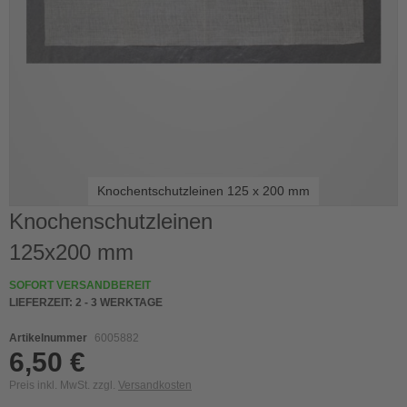
Knochentschutzleinen 125 x 200 mm
Skip
Knochenschutzleinen
to
125x200 mm
the
beginning
of
SOFORT VERSANDBEREIT
the
LIEFERZEIT:
2 - 3 WERKTAGE
images
gallery
Artikelnummer
6005882
6,50 €
Preis inkl. MwSt. zzgl.
Versandkosten