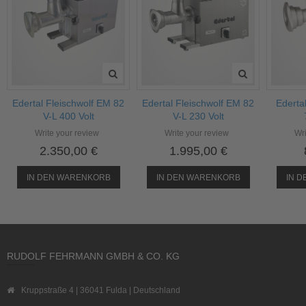
Edertal Fleischwolf EM 82
Edertal Fleischwolf EM 82
Ederta
V-L 400 Volt
V-L 230 Volt
Write your review
Write your review
Wri
2.350,00 €
1.995,00 €
IN DEN WARENKORB
IN DEN WARENKORB
IN 
RUDOLF FEHRMANN GMBH & CO. KG
Kruppstraße 4 | 36041 Fulda | Deutschland