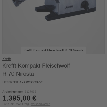
Krefft Kompakt Fleischwolf R 70 Nirosta
Skip
Krefft
to
Krefft Kompakt Fleischwolf
the
beginning
R 70 Nirosta
of
the
LIEFERZEIT:
4 - 7 WERKTAGE
images
gallery
Artikelnummer
3117035
1.395,00 €
Preis inkl. MwSt. zzgl.
Versandkosten