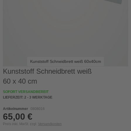
Kunststoff Schneidbrett weiß 60x40cm
Skip
Kunststoff Schneidbrett weiß
to
60 x 40 cm
the
beginning
of
SOFORT VERSANDBEREIT
the
LIEFERZEIT:
2 - 3 WERKTAGE
images
gallery
Artikelnummer
0808016
65,00 €
Preis inkl. MwSt. zzgl.
Versandkosten