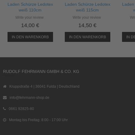
Laden Schürze Ledotex
Laden Schürze Ledotex
Laden 
weiß 110cm
weiß 115cm
Write your review
Write your review
Wri
14,00 €
14,50 €
IN DEN WARENKORB
IN DEN WARENKORB
IN 
RUDOLF FEHRMANN GMBH & CO. KG
Kruppstraße 4 | 36041 Fulda | Deutschland
info@fehrmann-shop.de
0661 92825-80
Montag bis Freitag: 8:00 - 17:00 Uhr