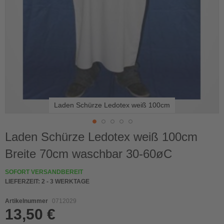
Laden Schürze Ledotex weiß 100cm
Skip
Laden Schürze Ledotex weiß 100cm
to
Breite 70cm waschbar 30-60øC
the
beginning
of
SOFORT VERSANDBEREIT
the
LIEFERZEIT:
2 - 3 WERKTAGE
images
gallery
Artikelnummer
0712029
13,50 €