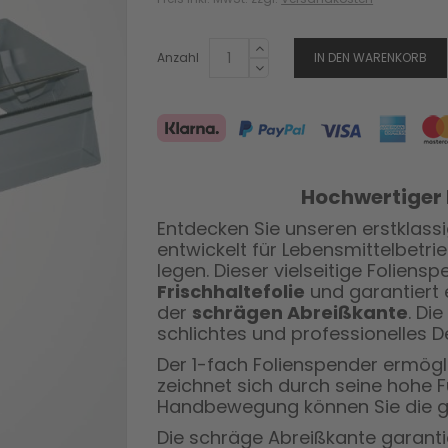
Anzahl
IN DEN WARENKORB
Hochwertiger 
Entdecken Sie unseren erstklassi
entwickelt für Lebensmittelbetrie
legen. Dieser vielseitige Foliensp
Frischhaltefolie
und garantiert 
der
schrägen Abreißkante
. Di
schlichtes und professionelles D
Der 1-fach Folienspender ermögl
zeichnet sich durch seine hohe Fu
Handbewegung können Sie die g
Die schräge Abreißkante garant