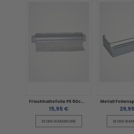
Frischhaltefolie PE 60cm 300Mtr ohne Box - für Wurst und Käse
15,95 €
29,9
IN DEN WARENKORB
IN DEN WA