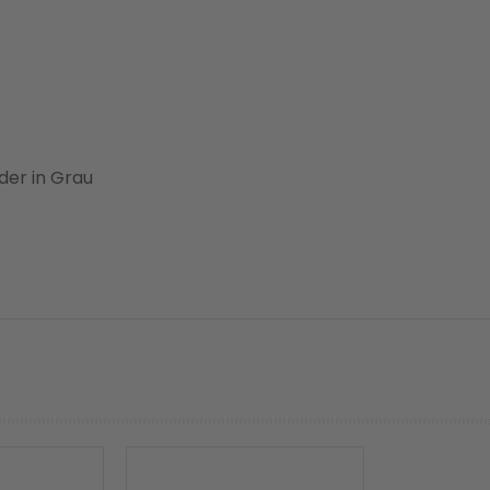
nder in Grau
prev
next