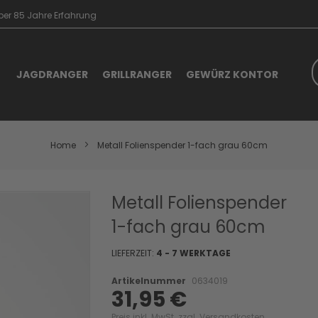
er 85 Jahre Erfahrung
S
JAGDRANGER
GRILLRANGER
GEWÜRZ KONTOR
Home
Metall Folienspender 1-fach grau 60cm
Skip
Metall Folienspender
to
1-fach grau 60cm
the
beginning
of
LIEFERZEIT:
4 - 7 WERKTAGE
the
images
Artikelnummer
0634019
31,95 €
gallery
Preis inkl. MwSt. zzgl.
Versandkosten