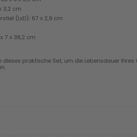
x 3,2 cm
tiel (LxD): 67 x 2,9 cm
x 7 x 38,2 cm
ch dieses praktische Set, um die Lebensdauer Ihres 
en.
prev
next