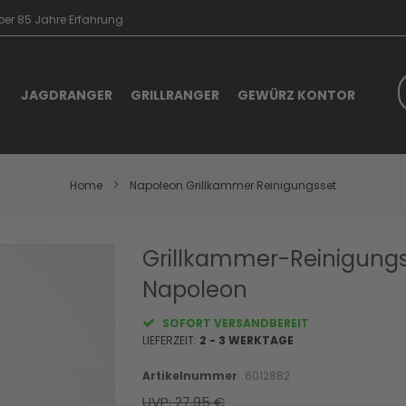
er 85 Jahre Erfahrung
S
JAGDRANGER
GRILLRANGER
GEWÜRZ KONTOR
Home
Napoleon Grillkammer Reinigungsset
Skip
Grillkammer-Reinigung
to
Napoleon
the
beginning
of
SOFORT VERSANDBEREIT
the
LIEFERZEIT:
2 - 3 WERKTAGE
images
gallery
Artikelnummer
6012882
UVP: 27,95 €