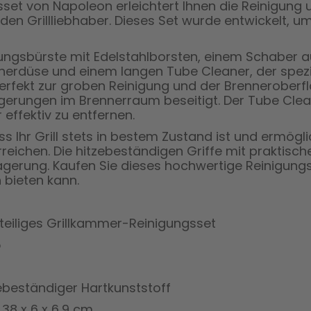
set von Napoleon erleichtert Ihnen die Reinigung u
eden Grillliebhaber. Dieses Set wurde entwickelt, u
gungsbürste mit Edelstahlborsten, einem Schaber a
rdüse und einem langen Tube Cleaner, der speziel
ch perfekt zur groben Reinigung und der Brennerobe
erungen im Brennerraum beseitigt. Der Tube Clea
effektiv zu entfernen.
s Ihr Grill stets in bestem Zustand ist und ermögli
u erreichen. Die hitzebeständigen Griffe mit prakt
gerung. Kaufen Sie dieses hochwertige Reinigungs
 bieten kann.
teiliges Grillkammer-Reinigungsset
5
zebeständiger Hartkunststoff
38 x 6 x 6,9 cm