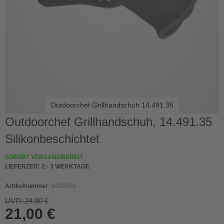
Outdoorchef Grillhandschuh 14.491.35
Skip
Outdoorchef Grillhandschuh, 14.491.35
to
Silikonbeschichtet
the
beginning
of
SOFORT VERSANDBEREIT
the
LIEFERZEIT:
2 - 3 WERKTAGE
images
gallery
Artikelnummer
6008361
UVP: 24,90 €
21,00 €