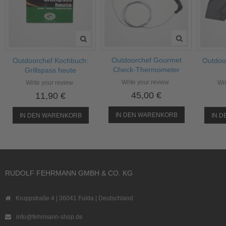
Outdoorchef Gourmet
Outdoorchef Kochbuch:
Outdoor
Check-Thermometer
Grillspass heute
Write your review
Write your review
Wri
45,00 €
11,90 €
IN DEN WARENKORB
IN DEN WARENKORB
IN 
RUDOLF FEHRMANN GMBH & CO. KG
Kruppstraße 4 | 36041 Fulda | Deutschland
info@fehrmann-shop.de