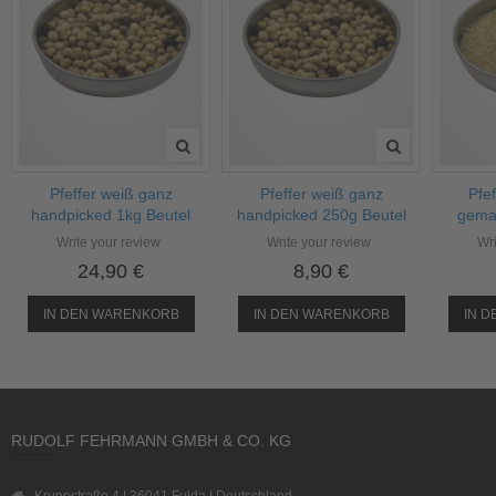
Pfeffer weiß ganz
Pfeffer weiß ganz
Pfef
handpicked 1kg Beutel
handpicked 250g Beutel
gema
Write your review
Write your review
Wri
24,90 €
8,90 €
IN DEN WARENKORB
IN DEN WARENKORB
IN 
RUDOLF FEHRMANN GMBH & CO. KG