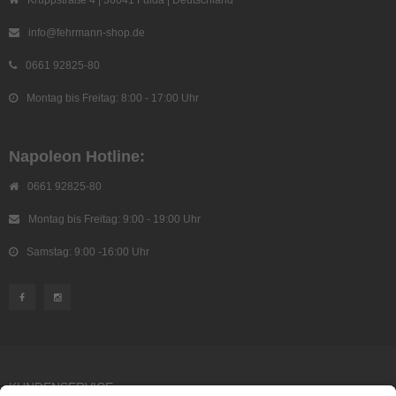
Kruppstraße 4 | 36041 Fulda | Deutschland
info@fehrmann-shop.de
0661 92825-80
Montag bis Freitag: 8:00 - 17:00 Uhr
Napoleon Hotline:
0661 92825-80
Montag bis Freitag: 9:00 - 19:00 Uhr
Samstag: 9:00 -16:00 Uhr
KUNDENSERVICE