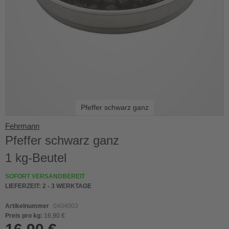
Pfeffer schwarz ganz
Skip
Fehrmann
to
Pfeffer schwarz ganz
the
beginning
1 kg-Beutel
of
the
SOFORT VERSANDBEREIT
images
LIEFERZEIT:
2 - 3 WERKTAGE
gallery
Artikelnummer
0404003
Preis pro kg:
16,90 €