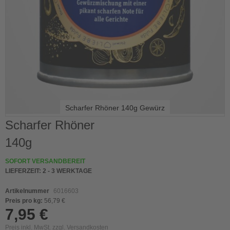
Scharfer Rhöner 140g Gewürz
Skip
Scharfer Rhöner
to
140g
the
beginning
of
SOFORT VERSANDBEREIT
the
LIEFERZEIT:
2 - 3 WERKTAGE
images
gallery
Artikelnummer
6016603
Preis pro kg:
56,79 €
7,95 €
Preis inkl. MwSt. zzgl.
Versandkosten