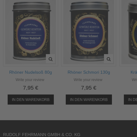
Rhöner Nudelsoß 80g
Rhöner Schmori 130g
Krä
Write your review
Write your review
Wri
7,95 €
7,95 €
IN DEN WARENKORB
IN DEN WARENKORB
IN 
RUDOLF FEHRMANN GMBH & CO. KG