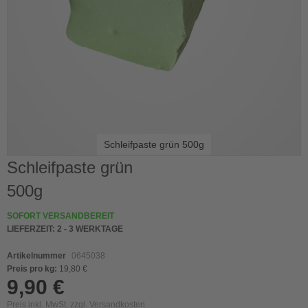
Schleifpaste grün 500g
Skip
Schleifpaste grün
to
500g
the
beginning
of
SOFORT VERSANDBEREIT
the
LIEFERZEIT:
2 - 3 WERKTAGE
images
gallery
Artikelnummer
0645038
Preis pro kg:
19,80 €
9,90 €
Preis inkl. MwSt. zzgl.
Versandkosten